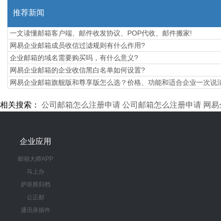
推荐新闻
一文读懂邮箱客户端、邮件收发协议、POP代收、邮件搬家!
网易企业邮箱成员收信过滤规则有什么作用?
企业邮箱的域名需要购买吗，有什么意义?
网易企业邮箱的企业收信黑白名单如何设置?
​网易企业邮箱旗舰版和尊享版怎么选？价格、功能和适合企业一次说
相关搜索：
公司邮箱怎么注册申请
公司邮箱怎么注册申请
网易
企业应用
邮箱大师APP
马上办
萨班斯归档
公正邮
通讯录插件