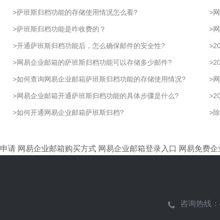
>
萨班斯归档功能的存储使用情况怎么看?
>
网
>
​萨班斯归档功能是咋收费的？
>
​
>
​开通萨班斯归档功能后，怎么确保邮件的安全性?
>
2
>
网易企业邮箱的萨班斯归档功能可以存储多少邮件?
>
2
>
如何查询网易企业邮箱萨班斯归档功能的存储使用情况?
>
网
>
网易企业邮箱开通萨班斯归档功能的具体步骤是什么?
>
2
>
如何开通网易企业邮箱萨班斯归档?
>
除
申请
网易企业邮箱购买方式
网易企业邮箱登录入口
网易免费企
咨询热线：