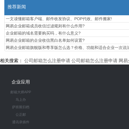
推荐新闻
一文读懂邮箱客户端、邮件收发协议、POP代收、邮件搬家!
网易企业邮箱成员收信过滤规则有什么作用?
企业邮箱的域名需要购买吗，有什么意义?
网易企业邮箱的企业收信黑白名单如何设置?
​网易企业邮箱旗舰版和尊享版怎么选？价格、功能和适合企业一次说
相关搜索：
公司邮箱怎么注册申请
公司邮箱怎么注册申请
网易
企业应用
邮箱大师APP
马上办
萨班斯归档
公正邮
通讯录插件