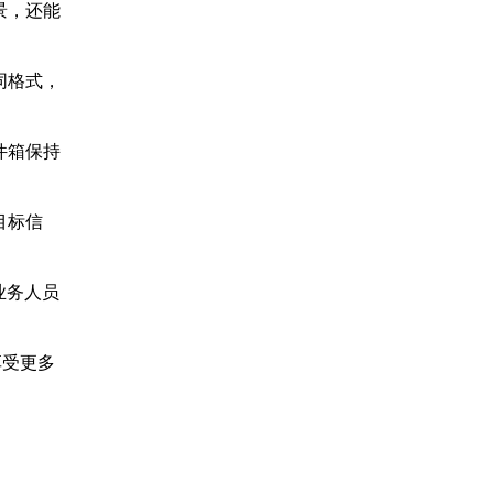
景，还能
同格式，
件箱保持
目标信
业务人员
享受更多